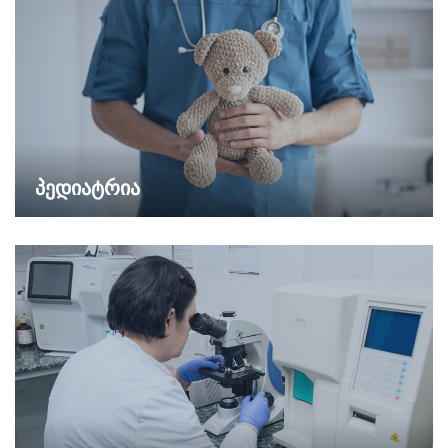
პედიატრია