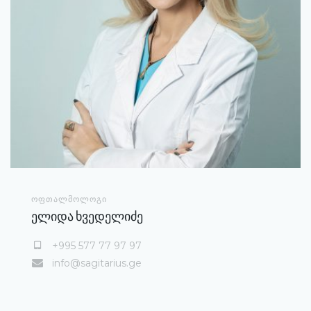
ᲝᲤᲗᲐᲚᲛᲝᲚᲝᲒᲘ
ელიდა ხვედელიძე
+995 577 77 97 97
info@sagitarius.ge