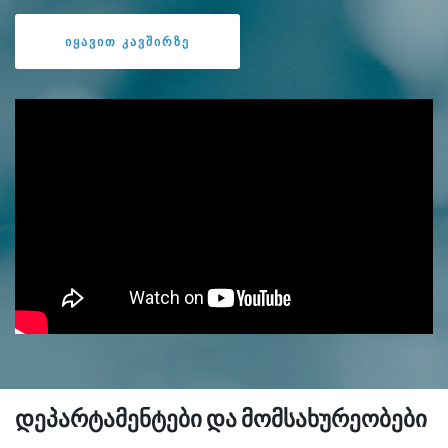
ᲘᲧᲐᲕᲘᲗ ᲙᲐᲕᲨᲘᲠᲖᲔ
დეპარტამენტები და მომსახურეობები