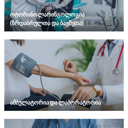
ოტორინოლარინგოლოგია
(ზრდასრულთა და ბავშვთა)
ამბულატორია და ლაბორატორია