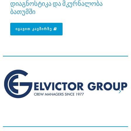
დიაგნოსტიკა და მკურნალობა
ბათუმში
ᲘᲧᲐᲕᲘᲗ ᲙᲐᲕᲨᲘᲠᲖᲔ