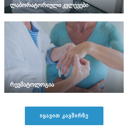
ლაბორატორიული კვლევები
რევმატოლოგია
ᲘᲧᲐᲕᲘᲗ ᲙᲐᲕᲨᲘᲠᲖᲔ