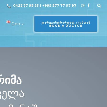
0422 27 95 53
|
+995 577 77 97 97
ᲓᲐᲠᲔᲒᲘᲡᲢᲠᲘᲠᲓᲘᲗ ᲔᲥᲘᲛᲗᲐᲜ
Geo
BOOK A DOCTOR
რიმა
ველა