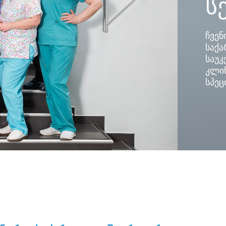
ს
ჩვენ
საქ
საუკ
კლი
სპეც