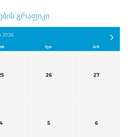
ების გრაფიკი
ი 2026
ᲗᲮ
ᲮᲣᲗ
ᲞᲐᲠ
25
26
27
4
5
6