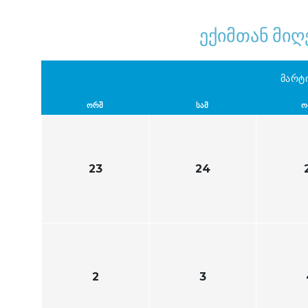
ექიმთან მიღ
მარტ
ᲝᲠᲨ
ᲡᲐᲛ
Ო
23
24
2
3