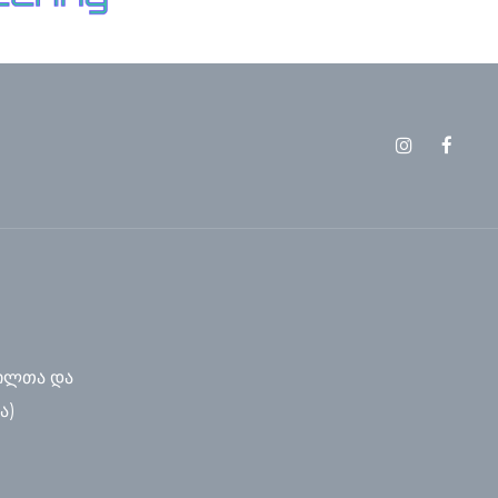
ილთა და
ა)
)