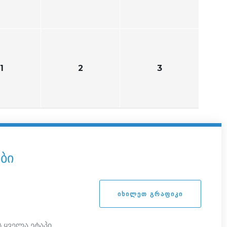
1
2
3
ბი
ᲘᲮᲘᲚᲔᲗ ᲒᲠᲐᲤᲘᲙᲘ
 ყველა ეტაპი