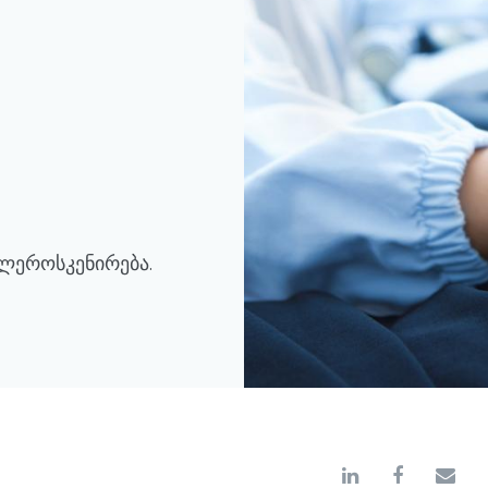
ლეროსკენირება.