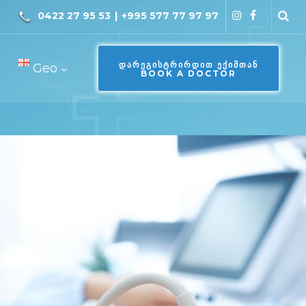
0422 27 95 53
|
+995 577 77 97 97
ᲓᲐᲠᲔᲒᲘᲡᲢᲠᲘᲠᲓᲘᲗ ᲔᲥᲘᲛᲗᲐᲜ
Geo
BOOK A DOCTOR